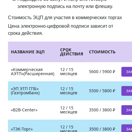
электронную подпись на почту или флешку.
Стоимость ЭЦП для участия в коммерческих торгах
Цена электронно-цифровой подписи зависит от
срока действия.
СРОК
НАЗВАНИЕ ЭЦП
СТОИМОСТЬ
ДЕЙСТВИЯ
«Коммерческая
12 / 15
5600 / 5900 ₽
ЗА
АЭТП»(Расширенная)
месяцев
«ЭП ЭТП ГПБ»
12 / 15
5500 / 5800 ₽
ЗА
(Газпромбанк)
месяцев
12 / 15
«B2B-Center»
3500 / 3800 ₽
ЗА
месяцев
12 / 15
«ТЭК-Торг»
3500 / 3800 ₽
ЗА
месяцев