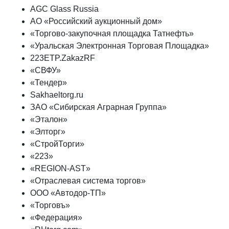
AGC Glass Russia
АО «Российский аукционный дом»
«Торгово-закупочная площадка Татнефть»
«Уральская Электронная Торговая Площадка»
223ETP.ZakazRF
«СВФУ»
«Тендер»
Sakhaeltorg.ru
ЗАО «Сибирская Аграрная Группа»
«Эталон»
«Элторг»
«СтройТорги»
«223»
«REGION-AST»
«Отраслевая система торгов»
ООО «Автодор-ТП»
«Торговъ»
«Федерация»