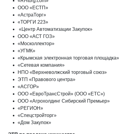
«RHtorg.com»
ООО «ЕСТП»
«АстраТорг»
«ТОРГИ 223»
«Центр Автоматизации Закупок»
ООО «АСТ ГОЗ»
«Москоллектор»
«УГМК»
«Крымская электронная торговая площадка»
«Сетевая компания»
НПО «Верхневолжский торговый союз»
ЭТП «Правового центра»
«АСГОР»
ООО «ЕвроТрансСтрой» (ООО «ЕТС»)
ООО «Агрохолдинг Сибирский Премьер»
«РЕГИОН»
«Спецстройторг»
«Дом Закупок»