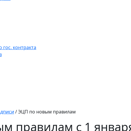
 гос. контракта
в
одписи
/
ЭЦП по новым правилам
м правилам с 1 января