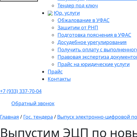
Тендер под ключ
Юр. услуги
Обжалование в УФАС
Защитим от РНП
Подготовка пояснения в УФАС
Досудебное урегулирования
Получить оплату с выполненного
Правовая экспертиза документо
Прайс на юридические услуги
Прайс
Контакты
+7 (933) 337-70-04
Обратный звонок
Главная
/
Гос. тендера
/
Выпуск электронно-цифровой п
Выпустим ЭЦП по новы