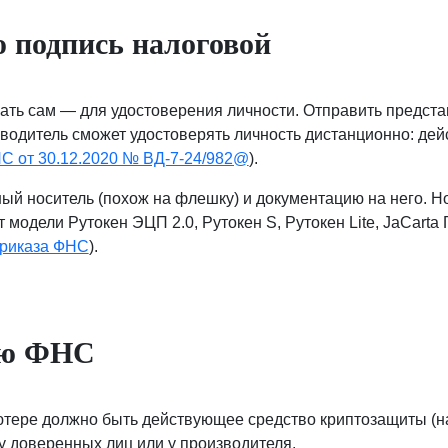
 подпись налоговой
ать сам — для удостоверения личности. Отправить предст
оводитель сможет удостоверять личность дистанционно: де
НС от 30.12.2020 № ВД-7-24/982@
).
й носитель (похож на флешку) и документацию на него. Но
одели Рутокен ЭЦП 2.0, Рутокен S, Рутокен Lite, JaCarta 
Приказа ФНС
).
ью ФНС
ьютере должно быть действующее средство криптозащиты (
 у доверенных лиц или у производителя.