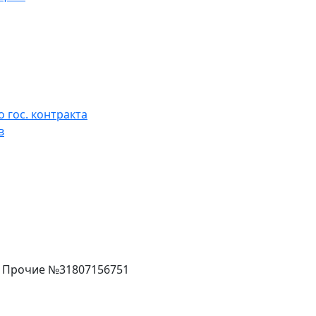
 гос. контракта
в
г. Прочие №31807156751