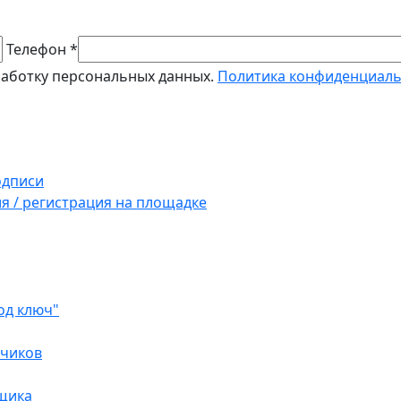
Телефон *
работку персональных данных.
Политика конфиденциал
одписи
ия / регистрация на площадке
од ключ"
зчиков
вщика