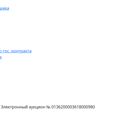
вщика
 гос. контракта
в
г. Электронный аукцион № 0136200003618000980