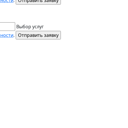
ьности
.
Выбор услуг
ьности
.