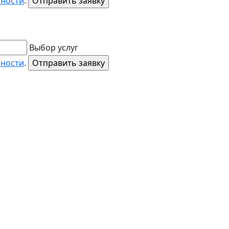
ьности
.
Выбор услуг
ьности
.