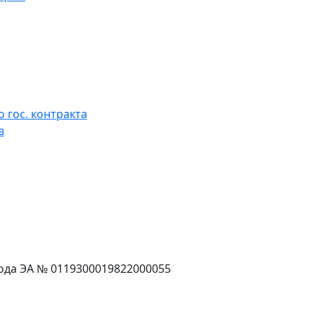
 гос. контракта
в
года ЭА № 0119300019822000055