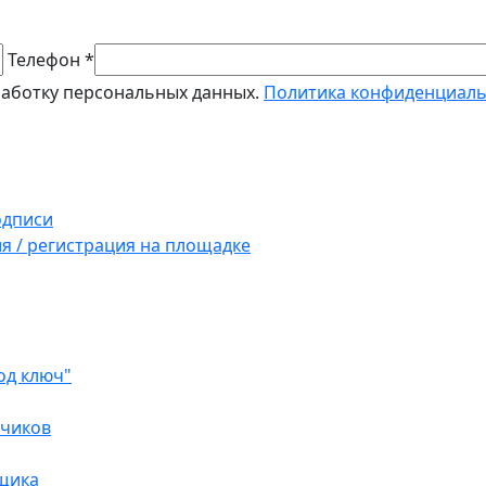
Телефон *
работку персональных данных.
Политика конфиденциал
одписи
ия / регистрация на площадке
од ключ"
зчиков
вщика