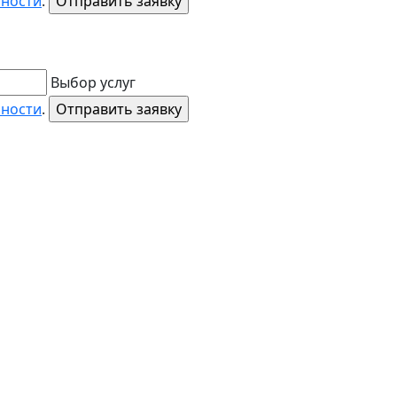
ьности
.
Выбор услуг
ьности
.