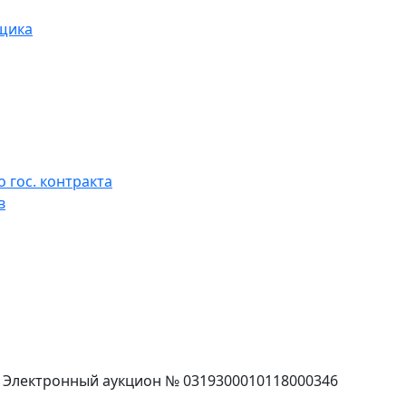
вщика
 гос. контракта
в
г. Электронный аукцион № 0319300010118000346