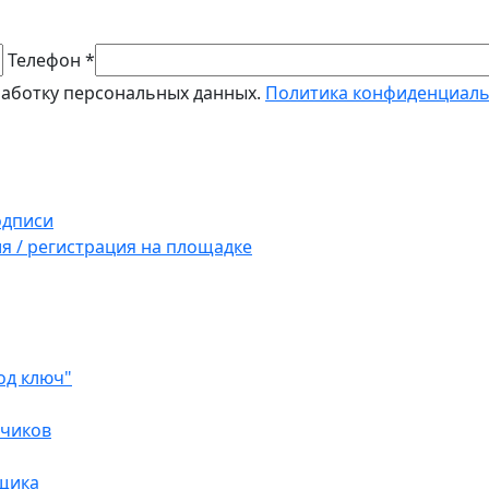
Телефон *
работку персональных данных.
Политика конфиденциал
одписи
ия / регистрация на площадке
од ключ"
зчиков
вщика