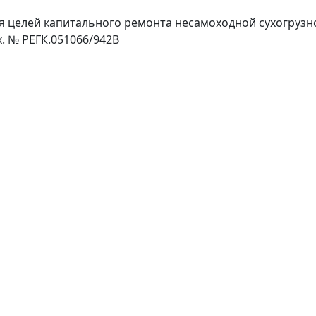
ля целей капитального ремонта несамоходной сухогрузн
. № РЕГК.051066/942В