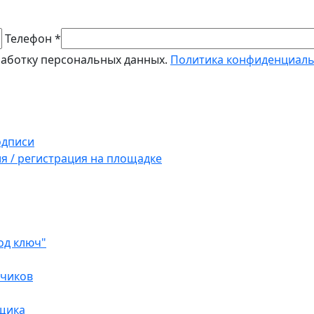
Телефон *
работку персональных данных.
Политика конфиденциал
одписи
ия / регистрация на площадке
од ключ"
зчиков
вщика