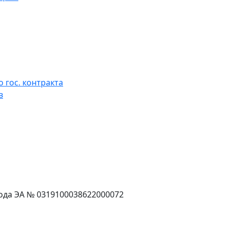
 гос. контракта
в
года ЭА № 0319100038622000072