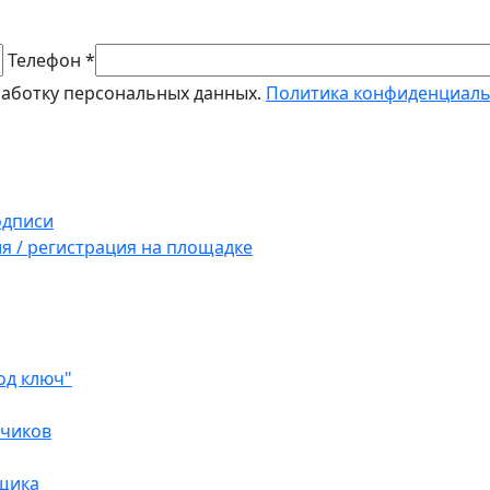
Телефон *
работку персональных данных.
Политика конфиденциал
одписи
ия / регистрация на площадке
од ключ"
зчиков
вщика