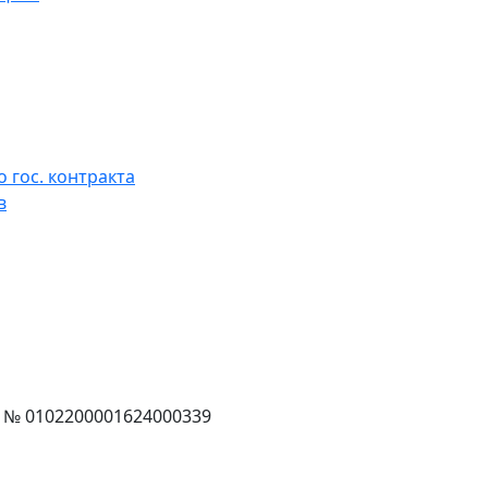
 гос. контракта
в
г. № 0102200001624000339